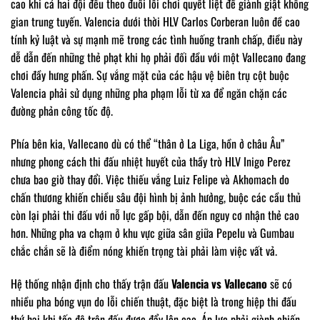
cao khi cả hai đội đều theo đuổi lối chơi quyết liệt để giành giật không
gian trung tuyến. Valencia dưới thời HLV Carlos Corberan luôn đề cao
tính kỷ luật và sự mạnh mẽ trong các tình huống tranh chấp, điều này
dễ dẫn đến những thẻ phạt khi họ phải đối đầu với một Vallecano đang
chơi đầy hưng phấn. Sự vắng mặt của các hậu vệ biên trụ cột buộc
Valencia phải sử dụng những pha phạm lỗi từ xa để ngăn chặn các
đường phản công tốc độ.
Phía bên kia, Vallecano dù có thể “thân ở La Liga, hồn ở châu Âu”
nhưng phong cách thi đấu nhiệt huyết của thầy trò HLV Inigo Perez
chưa bao giờ thay đổi. Việc thiếu vắng Luiz Felipe và Akhomach do
chấn thương khiến chiều sâu đội hình bị ảnh hưởng, buộc các cầu thủ
còn lại phải thi đấu với nỗ lực gấp bội, dẫn đến nguy cơ nhận thẻ cao
hơn. Những pha va chạm ở khu vực giữa sân giữa Pepelu và Gumbau
chắc chắn sẽ là điểm nóng khiến trọng tài phải làm việc vất vả.
Hệ thống nhận định cho thấy trận đấu
Valencia vs Vallecano
sẽ có
nhiều pha bóng vụn do lỗi chiến thuật, đặc biệt là trong hiệp thi đấu
thứ hai khi tốc độ trận đấu được đẩy lên cao. Áp lực phải giành chiến