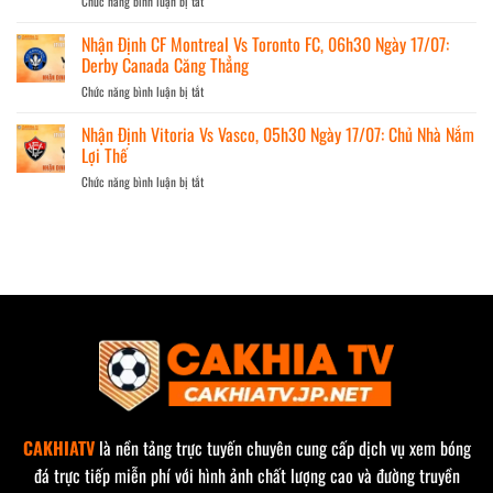
Chức năng bình luận bị tắt
ở
Gwangju
19/07:
Nhận
FC,
Khó
định
Nhận Định CF Montreal Vs Toronto FC, 06h30 Ngày 17/07:
17h30
có
Pháp
Derby Canada Căng Thẳng
ngày
bất
vs
19/07:
ngờ
Chức năng bình luận bị tắt
ở
Anh,
Chủ
Nhận
04h00
nhà
Định
Nhận Định Vitoria Vs Vasco, 05h30 Ngày 17/07: Chủ Nhà Nắm
ngày
tăng
CF
Lợi Thế
19/07:
tốc
Montreal
Tam
Chức năng bình luận bị tắt
ở
Vs
Sư
Nhận
Toronto
quyết
Định
FC,
tâm
Vitoria
06h30
Vs
Ngày
Vasco,
17/07:
05h30
Derby
Ngày
Canada
17/07:
Căng
Chủ
Thẳng
Nhà
Nắm
Lợi
Thế
CAKHIATV
là nền tảng trực tuyến chuyên cung cấp dịch vụ xem bóng
đá trực tiếp miễn phí với hình ảnh chất lượng cao và đường truyền