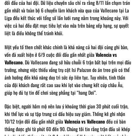
đối đầu của hai đội. Dữ liệu chuyên sâu chỉ ra rằng 8/11 lần chạm trán
gần nhất và toàn bộ 6 chuyến làm khách vừa qua của Vallecano tại La
Liga đều kết thúc với tổng số lần lưới rung nằm trong khoảng này. Với
việc cả hai đều đặt mục tiêu lọt vào nửa trên bảng xếp hạng, sự quyết
liệt là điều không thể tránh khỏi.
Một yếu tố then chốt khác chính là khả năng cả hai đội cùng ghi bàn,
vốn đã xuất hiện ở 6/9 cuộc đối đầu gần nhất giữa
Valencia vs
Vallecano
. Dù Vallecano đang sở hữu chuỗi 6 trận bất bại trên mọi đấu
trường, nhưng việc thiếu vắng trụ cột Isi Palazon do án treo giò có thể
ảnh hưởng đến khả năng duy trì sức ép liên tục. Tuy nhiên, tinh thần
của đội khách đang rất cao sau khi lọt vào chung kết cúp châu Âu,
giúp họ đủ tự tin để chơi sòng phẳng tại “hang Dơi”.
Đặc biệt, người hâm mộ nên lưu ý khoảng thời gian 30 phút cuối trận,
khi thể lực và sự tập trung có dấu hiệu suy giảm. Thống kê ghi nhận
10/12 trận đối đầu gần nhất giữa
Valencia vs Vallecano
đều có bàn
thắng được ghi từ phút 60 đến 90. Chúng tôi tin rằng trận đấu sẽ khép