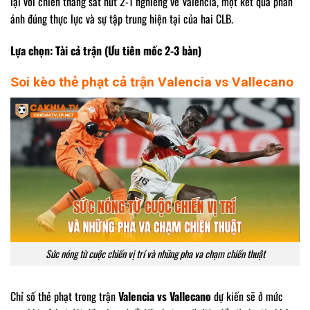
lại với chiến thắng sát nút 2-1 nghiêng về Valencia, một kết quả phản
ánh đúng thực lực và sự tập trung hiện tại của hai CLB.
Lựa chọn: Tài cả trận (Ưu tiên mốc 2-3 bàn)
Soi kèo thẻ phạt cả trận Valencia vs Vallecano
Sức nóng từ cuộc chiến vị trí và những pha va chạm chiến thuật
Chỉ số thẻ phạt trong trận
Valencia vs Vallecano
dự kiến sẽ ở mức