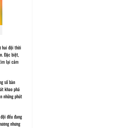
 hai đội thời
n. Đặc biệt,
tìm lại cảm
ng số bàn
hát khao phá
ận những phút
 đội đều đang
phương nhưng