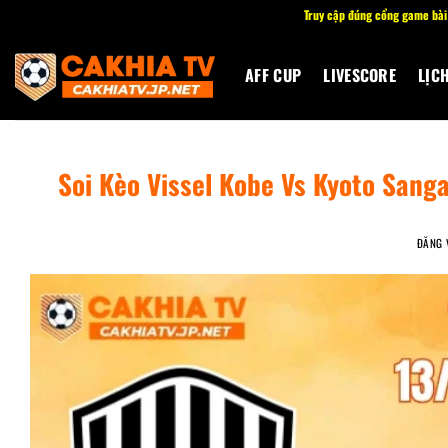
Bỏ
Truy cập đúng cổng game bài
qua
nội
AFF CUP
LIVESCORE
LỊC
dung
Soi Kèo Vissel Kobe Vs Kyoto Sang
ĐĂNG