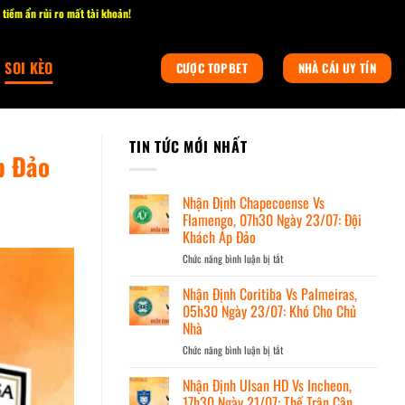
tiềm ẩn rủi ro mất tài khoản!
SOI KÈO
CƯỢC TOPBET
NHÀ CÁI UY TÍN
TIN TỨC MỚI NHẤT
p Đảo
Nhận Định Chapecoense Vs
Flamengo, 07h30 Ngày 23/07: Đội
Khách Áp Đảo
Chức năng bình luận bị tắt
ở
Nhận
Định
Nhận Định Coritiba Vs Palmeiras,
Chapecoense
05h30 Ngày 23/07: Khó Cho Chủ
Vs
Nhà
Flamengo,
Chức năng bình luận bị tắt
ở
07h30
Nhận
Ngày
Định
Nhận Định Ulsan HD Vs Incheon,
23/07:
Coritiba
Đội
17h30 Ngày 21/07: Thế Trận Cân