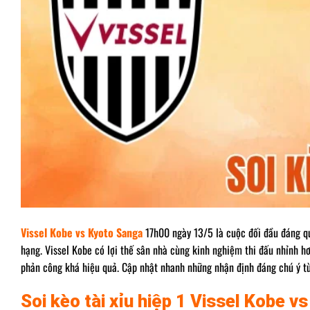
Vissel Kobe vs Kyoto Sanga
17h00 ngày 13/5 là cuộc đối đầu đáng qua
hạng. Vissel Kobe có lợi thế sân nhà cùng kinh nghiệm thi đấu nhỉnh hơ
phản công khá hiệu quả. Cập nhật nhanh những nhận định đáng chú ý t
Soi kèo tài xỉu hiệp 1 Vissel Kobe 