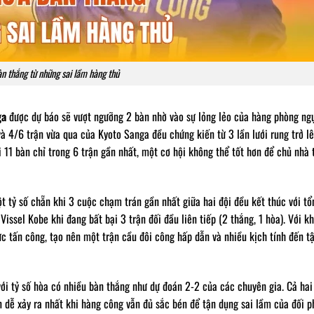
n thắng từ những sai lầm hàng thủ
ga
được dự báo sẽ vượt ngưỡng 2 bàn nhờ vào sự lỏng lẻo của hàng phòng ngự
à 4/6 trận vừa qua của Kyoto Sanga đều chứng kiến từ 3 lần lưới rung trở lê
 11 bàn chỉ trong 6 trận gần nhất, một cơ hội không thể tốt hơn để chủ nhà 
t tỷ số chẵn khi 3 cuộc chạm trán gần nhất giữa hai đội đều kết thúc với tổ
 Vissel Kobe khi đang bất bại 3 trận đối đầu liên tiếp (2 thắng, 1 hòa). Với k
lực tấn công, tạo nên một trận cầu đôi công hấp dẫn và nhiều kịch tính đến t
với tỷ số hòa có nhiều bàn thắng như dự đoán 2-2 của các chuyên gia. Cả hai
n dễ xảy ra nhất khi hàng công vẫn đủ sắc bén để tận dụng sai lầm của đối 