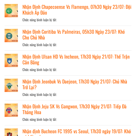
Nhận Định Chapecoense Vs Flamengo, 07h30 Ngày 23/07: Đội
Khách Áp Đảo
Chức năng bình luận bị tắt
ở
Nhận
Định
Nhận Định Coritiba Vs Palmeiras, 05h30 Ngày 23/07: Khó
Chapecoense
Cho Chủ Nhà
Vs
Chức năng bình luận bị tắt
ở
Flamengo,
Nhận
07h30
Định
Nhận Định Ulsan HD Vs Incheon, 17h30 Ngày 21/07: Thế Trận
Ngày
Coritiba
Cân Bằng
23/07:
Vs
Đội
Chức năng bình luận bị tắt
ở
Palmeiras,
Khách
Nhận
05h30
Áp
Định
Nhận Định Jeonbuk Vs Daejeon, 17h30 Ngày 21/07: Chủ Nhà
Ngày
Đảo
Ulsan
Trở Lại?
23/07:
HD
Khó
Chức năng bình luận bị tắt
ở
Vs
Cho
Nhận
Incheon,
Chủ
Định
Nhận Định Jeju SK Vs Gangwon, 17h30 Ngày 21/07: Tiếp Đà
17h30
Nhà
Jeonbuk
Thăng Hoa
Ngày
Vs
21/07:
Chức năng bình luận bị tắt
ở
Daejeon,
Thế
Nhận
17h30
Trận
Định
Nhận định Bucheon FC 1995 vs Seoul, 17h30 ngày 19/07: Khó
Ngày
Cân
Jeju
21/07: