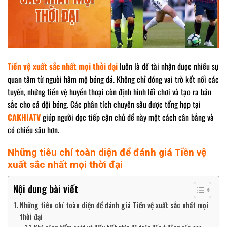
Tiền vệ xuất sắc nhất mọi thời đại
luôn là đề tài nhận được nhiều sự
quan tâm từ người hâm mộ bóng đá. Không chỉ đóng vai trò kết nối các
tuyến, những tiền vệ huyền thoại còn định hình lối chơi và tạo ra bản
sắc cho cả đội bóng. Các phân tích chuyên sâu được tổng hợp tại
CAKHIATV
giúp người đọc tiếp cận chủ đề này một cách cân bằng và
có chiều sâu hơn.
Những tiêu chí toàn diện để đánh giá Tiền vệ
xuất sắc nhất mọi thời đại
Nội dung bài viết
Những tiêu chí toàn diện để đánh giá Tiền vệ xuất sắc nhất mọi
thời đại