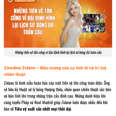
Những tiền vệ tấn công vĩ đại định hình lại lịch sử bóng đá toàn cầu
Zinedine Zidane – Biểu tượng của sự tinh tế và trí tuệ
chiến thuật
Zidane là hình mẫu hoàn hảo của một tiền vệ tấn công toàn diện. Ông
sở hữu kỹ thuật xử lý bóng thượng thừa, nhãn quan chiến thuật sắc bén
và bản lĩnh lớn trong những trận cầu đỉnh cao. Những danh hiệu lớn
cùng tuyển Pháp và Real Madrid giúp Zidane luôn được nhắc đến khi
bàn về
Tiền vệ xuất sắc nhất mọi thời đại
.