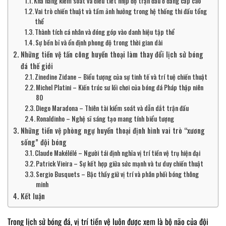
Khả năng kiểm soát và điều tiết nhịp độ trận đấu ở đẳng cấp cao
Vai trò chiến thuật và tầm ảnh hưởng trong hệ thống thi đấu tổng
thể
Thành tích cá nhân và đóng góp vào danh hiệu tập thể
Sự bền bỉ và ổn định phong độ trong thời gian dài
Những tiền vệ tấn công huyền thoại làm thay đổi lịch sử bóng
đá thế giới
Zinedine Zidane – Biểu tượng của sự tinh tế và trí tuệ chiến thuật
Michel Platini – Kiến trúc sư lối chơi của bóng đá Pháp thập niên
80
Diego Maradona – Thiên tài kiểm soát và dẫn dắt trận đấu
Ronaldinho – Nghệ sĩ sáng tạo mang tính biểu tượng
Những tiền vệ phòng ngự huyền thoại định hình vai trò “xương
sống” đội bóng
Claude Makélélé – Người tái định nghĩa vị trí tiền vệ trụ hiện đại
Patrick Vieira – Sự kết hợp giữa sức mạnh và tư duy chiến thuật
Sergio Busquets – Bậc thầy giữ vị trí và phân phối bóng thông
minh
Kết luận
Trong lịch sử bóng đá, vị trí tiền vệ luôn được xem là bộ não của đội