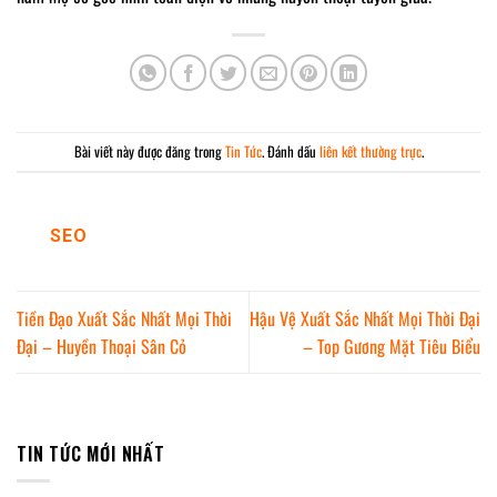
Bài viết này được đăng trong
Tin Tức
. Đánh dấu
liên kết thường trực
.
SEO
Tiền Đạo Xuất Sắc Nhất Mọi Thời
Hậu Vệ Xuất Sắc Nhất Mọi Thời Đại
Đại – Huyền Thoại Sân Cỏ
– Top Gương Mặt Tiêu Biểu
TIN TỨC MỚI NHẤT