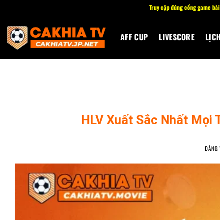
Bỏ
Truy cập đúng cổng game bài
qua
nội
AFF CUP
LIVESCORE
LỊC
dung
HLV Xuất Sắc Nhất Mọi T
ĐĂNG