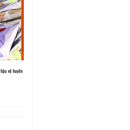
 hậu vệ huyền