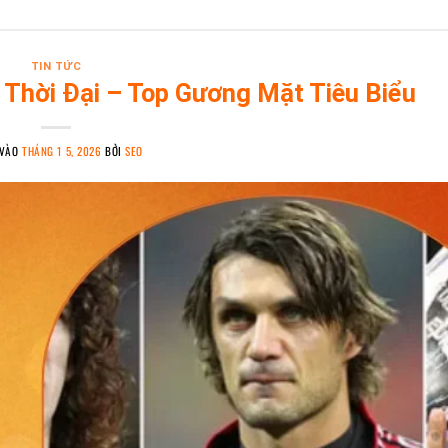
TIN TỨC
 Thời Đại – Top Gương Mặt Tiêu Biểu
 VÀO
THÁNG 1 5, 2026
BỞI
SEO