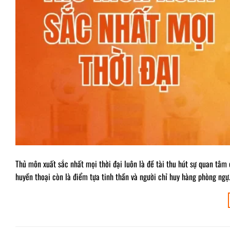
Thủ môn xuất sắc nhất mọi thời đại luôn là đề tài thu hút sự quan tâm
huyền thoại còn là điểm tựa tinh thần và người chỉ huy hàng phòng ngự