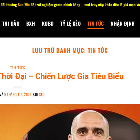
 đổi thưởng
Sun.Win
để trải nghiệm game chính hãng – mọi truy cập khác đều là giả mạo và 
H THI ĐẤU
BXH
KQBĐ
TỶ LỆ KÈO
TIN TỨC
NHẬN ĐỊNH
LƯU TRỮ DANH MỤC:
TIN TỨC
TIN TỨC
hời Đại – Chiến Lược Gia Tiêu Biểu
 VÀO
THÁNG 1 5, 2026
BỞI
SEO