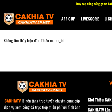
Bỏ
Truy cập đúng cổng game bài
qua
nội
AFF CUP
LIVESCORE
LỊC
dung
Không tìm thấy trận đấu. Thiếu match_id.
Giới Thiệu CA
CAKHIATV
là nền tảng trực tuyến chuyên cung cấp
dịch vụ xem bóng đá trực tiếp miễn phí với hình ảnh
CAKHIATV Lừa 