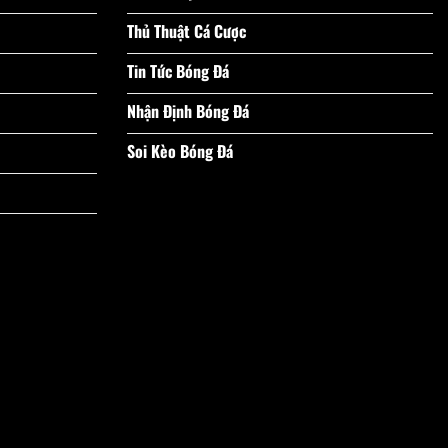
Thủ Thuật Cá Cược
Tin Tức Bóng Đá
Nhận Định Bóng Đá
Soi Kèo Bóng Đá