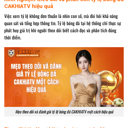
CAKHIATV hiệu quả
Việc xem tỷ lệ không đơn thuần là nhìn con số, mà đòi hỏi khả năng
quan sát và tổng hợp thông tin. Tỷ lệ bóng đá tại hệ thống chỉ thực sự
phát huy giá trị khi người theo dõi biết cách đọc và phân tích đúng
thời điểm.
Mẹo theo dõi và đánh giá tỷ lệ bóng đá CAKHIATV một cách hiệu quả