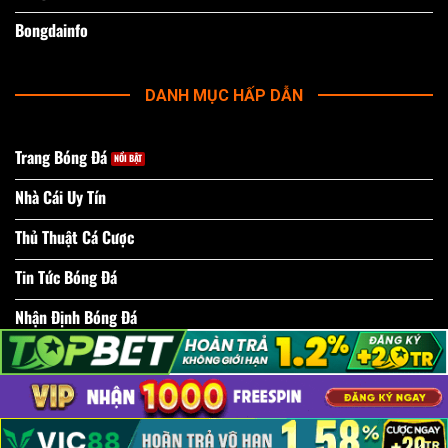
Bongdainfo
DANH MỤC HẤP DẪN
Trang Bóng Đá
Nhà Cái Uy Tín
Thủ Thuật Cá Cược
Tin Tức Bóng Đá
Nhận Định Bóng Đá
Soi Kèo Bóng Đá