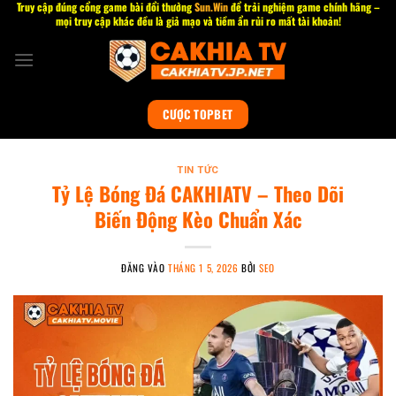
Truy cập đúng cổng game bài đổi thưởng
Sun.Win
để trải nghiệm game chính hãng –
Bỏ
mọi truy cập khác đều là giả mạo và tiềm ẩn rủi ro mất tài khoản!
qua
nội
dung
CƯỢC TOPBET
TIN TỨC
Tỷ Lệ Bóng Đá CAKHIATV – Theo Dõi
Biến Động Kèo Chuẩn Xác
ĐĂNG VÀO
THÁNG 1 5, 2026
BỞI
SEO