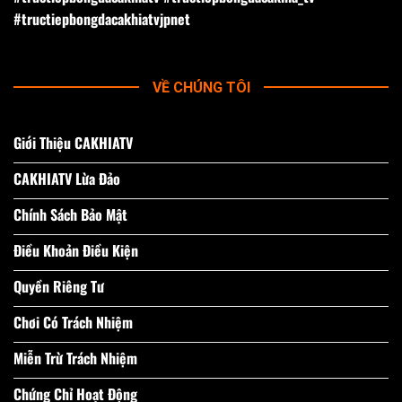
#tructiepbongdacakhiatvjpnet
VỀ CHÚNG TÔI
Giới Thiệu CAKHIATV
CAKHIATV Lừa Đảo
Chính Sách Bảo Mật
Điều Khoản Điều Kiện
Quyền Riêng Tư
Chơi Có Trách Nhiệm
Miễn Trừ Trách Nhiệm
Chứng Chỉ Hoạt Động