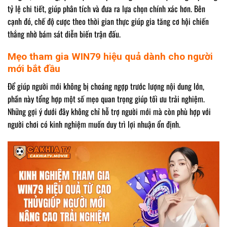
tỷ lệ chi tiết, giúp phân tích và đưa ra lựa chọn chính xác hơn. Bên
cạnh đó, chế độ cược theo thời gian thực giúp gia tăng cơ hội chiến
thắng nhờ bám sát diễn biến trận đấu.
Mẹo tham gia WIN79 hiệu quả dành cho người
mới bắt đầu
Để giúp người mới không bị choáng ngợp trước lượng nội dung lớn,
phần này tổng hợp một số mẹo quan trọng giúp tối ưu trải nghiệm.
Những gợi ý dưới đây không chỉ hỗ trợ người mới mà còn phù hợp với
người chơi có kinh nghiệm muốn duy trì lợi nhuận ổn định.