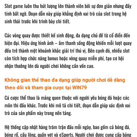
Slot game luôn thu hút lượng lớn thành viên bởi sự đơn giản nhưng đầy
tính bất ngờ. Đoạn dẫn này giúp khẳng định vai trò của slot trong hệ
sinh thái trước khi trình bày chi tiết.
Các vòng quay được thiết kế sinh động, đa dạng chủ đề từ cổ điển đến
hiện đại. Hiệu ứng hình ảnh – âm thanh sống động khiến mỗi lượt quay
đều trở thành một khoảnh khắc giải trí thú vị. Bên cạnh đó, nhiều slot
còn tích hợp chức năng bonus hoặc vòng quay miễn phí, tạo cơ hội
nhận thưởng lớn dù người chơi không cần vốn cao.
Không gian thể thao đa dạng giúp người chơi dễ dàng
theo dõi và tham gia cược tại WIN79
Cá cược thể thao là mảng quen thuộc với người yêu bóng đá hoặc các
môn thi đấu khác. Trước khi mô tả chi tiết, đoạn dẫn giúp xác định vai
trò của sản phẩm này trong nền tảng.
Hệ thống cập nhật hàng trăm trận đấu mỗi ngày, bao gồm cả bóng đá,
bóng rổ, cầu lông, quần vợt và eSports. Người chơi được cung cấp bảng