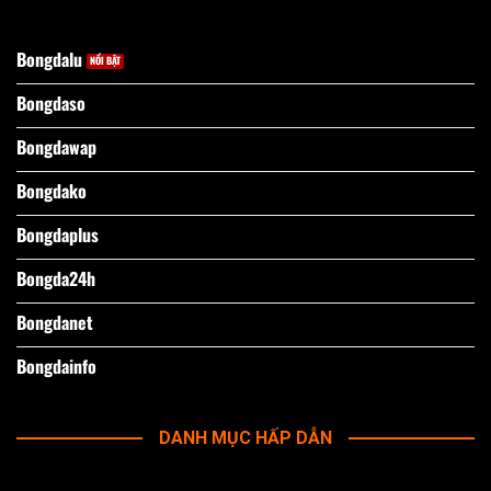
Bongdalu
Bongdaso
Bongdawap
Bongdako
Bongdaplus
Bongda24h
Bongdanet
Bongdainfo
DANH MỤC HẤP DẪN