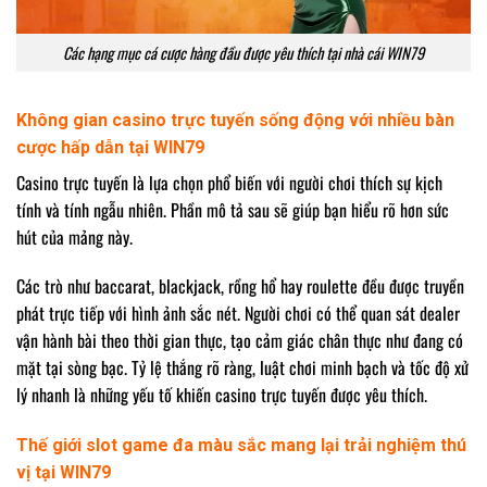
Các hạng mục cá cược hàng đầu được yêu thích tại nhà cái WIN79
Không gian casino trực tuyến sống động với nhiều bàn
cược hấp dẫn tại WIN79
Casino trực tuyến là lựa chọn phổ biến với người chơi thích sự kịch
tính và tính ngẫu nhiên. Phần mô tả sau sẽ giúp bạn hiểu rõ hơn sức
hút của mảng này.
Các trò như baccarat, blackjack, rồng hổ hay roulette đều được truyền
phát trực tiếp với hình ảnh sắc nét. Người chơi có thể quan sát dealer
vận hành bài theo thời gian thực, tạo cảm giác chân thực như đang có
mặt tại sòng bạc. Tỷ lệ thắng rõ ràng, luật chơi minh bạch và tốc độ xử
lý nhanh là những yếu tố khiến casino trực tuyến được yêu thích.
Thế giới slot game đa màu sắc mang lại trải nghiệm thú
vị tại WIN79